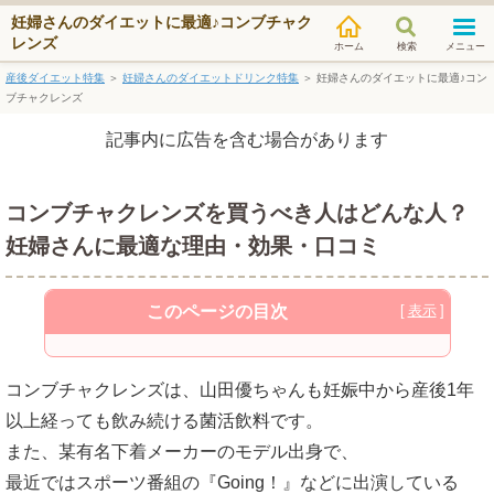
妊婦さんのダイエットに最適♪コンブチャク
レンズ
検索
メニュー
産後ダイエット特集
＞
妊婦さんのダイエットドリンク特集
＞
妊婦さんのダイエットに最適♪コン
ブチャクレンズ
記事内に広告を含む場合があります
コンブチャクレンズを買うべき人はどんな人？
妊婦さんに最適な理由・効果・口コミ
このページの目次
コンブチャクレンズの安全性は妊婦もOK？
コンブチャクレンズは、山田優ちゃんも妊娠中から産後1年
巷にあるダイエットドリンクにはかなり低
以上経っても飲み続ける菌活飲料です。
質な物もある
また、某有名下着メーカーのモデル出身で、
最近ではスポーツ番組の『Going！』などに出演している
コンブチャクレンズの特徴と魅力