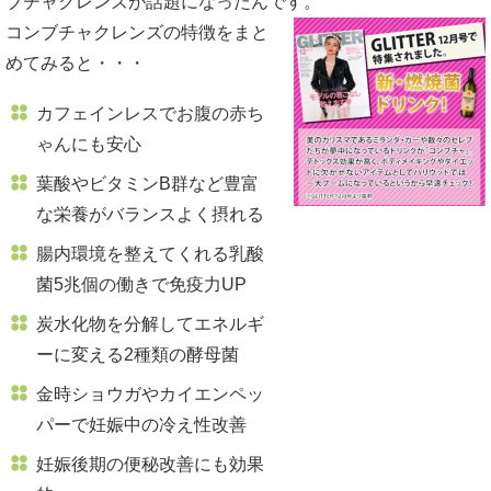
ブチャクレンズが話題になったんです。
コンブチャクレンズの特徴をまと
めてみると・・・
カフェインレスでお腹の赤ち
ゃんにも安心
葉酸やビタミンB群など豊富
な栄養がバランスよく摂れる
腸内環境を整えてくれる乳酸
菌5兆個の働きで免疫力UP
炭水化物を分解してエネルギ
ーに変える2種類の酵母菌
金時ショウガやカイエンペッ
パーで妊娠中の冷え性改善
妊娠後期の便秘改善にも効果