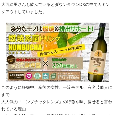
大西絵里さんも飲んでいるとダウンタウンDXの中でカミン
なぜコンブチャクレンズで結果を出す人が
グアウトしていました。
多いのか
生酵素はなぜダイエットに良い？
酵母菌はなぜダイエットに良い?
トルラ酵母菌
パン酵母菌
コンブチャクレンズでダイエット成功者が
続出する理由まとめ
以下に該当する方は絶対にコンブチャクレ
このように妊娠中、産後の女性、一流モデル、有名芸能人に
ンズを買わないでください
まで
コンブチャクレンズの乳酸菌は生きて腸ま
大人気の「コンブチャクレンズ」の特徴や味、痩せると言わ
で届かない！？
れている理由、