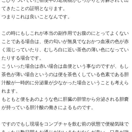
こびりついていた宿便中の老廃物がしっかりと分解されて出
てきたことの証明となります。
つまりこれは良いことなんです。
この時にもしこれが本当の副作用でお腹のにとってよくない
ことである場合は、便の匂いが無臭でなおかつ血液の色が赤
く混じっていたり、むしろ白に近い茶色の薄い色になってい
たりする場合です。
こういった場合は赤い場合は血便という事なのですが、もし
茶色が薄い場合というのは便を茶色くしている色素である胆
汁酸が一時的に分泌量が少なかった場合ということも考えら
れます。
もともと便をあのような色に肝臓の胆管から分泌される胆嚢
が持っている胆汁酸の働きによるものです。
ですのでもし現場をコンブチャを飲む前の状態で便秘気味で