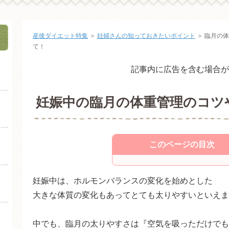
産後ダイエット特集
＞
妊婦さんの知っておきたいポイント
＞
臨月の体
て！
記事内に広告を含む場合が
妊娠中の臨月の体重管理のコツ
このページの目次
臨月が特に太りやすい理
妊娠中は、ホルモンバランスの変化を始めとした
臨月の体重管理はみんな
大きな体質の変化もあってとても太りやすいといえま
臨月の食事制限の方法は
中でも、臨月の太りやすさは『空気を吸っただけでも