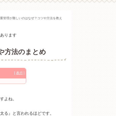
重管理が難しいのはなぜ？コツや方法を教え
あります
や方法のまとめ
由は？
どうしてた？
すよね。
？
太る』と言われるほどです。