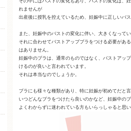
その中にはバストの変化もあり、バストの変化は、妊
クロスオープンタイプ
れませんが
ストラップオープンタイプ
出産後に授乳を控えているため、妊娠中に正しいバス
ウィンドオープンタイプ
また、妊娠中のバストの変化に伴い、大きくなってい
フロントオープンタイプ
それに合わせてバストアップブラをつける必要がある
妊娠中はバストアップブラは
はありません。
妊娠中のブラは、通常のものではなく、バストアップ
マタニティブラはいつから付
けるのが良いと言われています。
まとめ
それは本当なのでしょうか。
ブラにも様々な種類があり、特に妊娠が初めてだと言
いつどんなブラをつけたら良いのかなど、妊娠中のブ
よくわからずに迷われている方もいらっしゃると思い