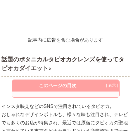
記事内に広告を含む場合があります
話題のボタニカルタピオカクレンズを使ってタ
ピオカダイエット♪
このページの目次
ボタニカルタピオカクレンズの効果ってど
インスタ映えなどのSNSで注目されているタピオカ。
ういったものがあるの？
おしゃれなデザインボトルも、様々な味も注目され、テレビ
ボタニカルタピオカクレンズは空腹感が感
でも多くのお店が特集され、最近では原宿にタピオカの聖地
じにくいの？
と言われている東京タピオカランドという商業施設までオー