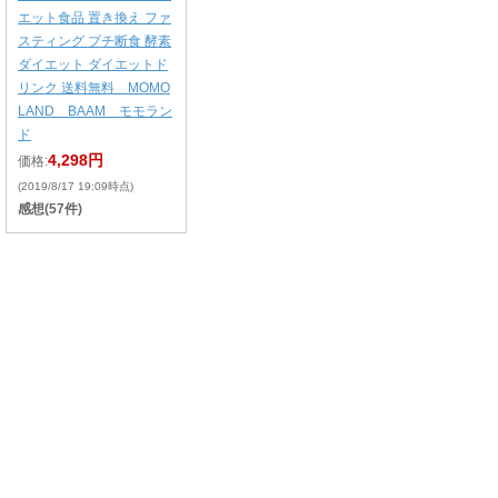
エット食品 置き換え ファ
スティング プチ断食 酵素
ダイエット ダイエットド
リンク 送料無料 MOMO
LAND BAAM モモラン
ド
4,298円
価格:
(2019/8/17 19:09時点)
感想(57件)