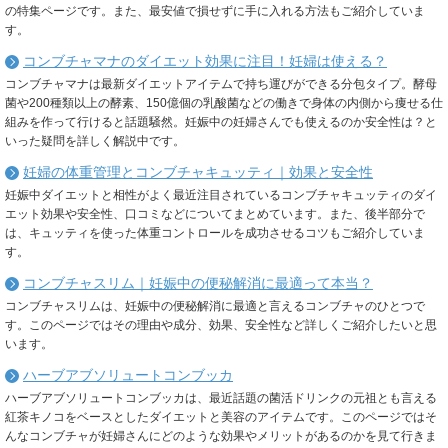
の特集ページです。また、最安値で損せずに手に入れる方法もご紹介していま
す。
コンブチャマナのダイエット効果に注目！妊婦は使える？
コンブチャマナは最新ダイエットアイテムで持ち運びができる分包タイプ。酵母
菌や200種類以上の酵素、150億個の乳酸菌などの働きで身体の内側から痩せる仕
組みを作って行けると話題騒然。妊娠中の妊婦さんでも使えるのか安全性は？と
いった疑問を詳しく解説中です。
妊婦の体重管理とコンブチャキュッティ｜効果と安全性
妊娠中ダイエットと相性がよく最近注目されているコンブチャキュッティのダイ
エット効果や安全性、口コミなどについてまとめています。また、後半部分で
は、キュッティを使った体重コントロールを成功させるコツもご紹介していま
す。
コンブチャスリム｜妊娠中の便秘解消に最適って本当？
コンブチャスリムは、妊娠中の便秘解消に最適と言えるコンブチャのひとつで
す。このページではその理由や成分、効果、安全性など詳しくご紹介したいと思
います。
ハーブアブソリュートコンブッカ
ハーブアブソリュートコンブッカは、最近話題の菌活ドリンクの元祖とも言える
紅茶キノコをベースとしたダイエットと美容のアイテムです。このページではそ
んなコンブチャが妊婦さんにどのような効果やメリットがあるのかを見て行きま