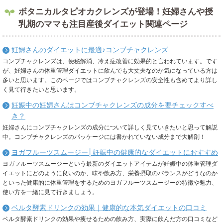
ボタニカルタピオカクレンズが登場！妊婦さんや授
乳期のママも注目産後ダイエット関連ページ
妊婦さんのダイエットに最適♪コンブチャクレンズ
コンブチャクレンズは、便秘解消、冷え症改善に効果的と言われています。です
が、妊婦さんの体重管理ダイエットに飲んでも大丈夫なのか気になっている方は
多いと思います。このページではコンブチャクレンズの安全性も含めてより詳し
く見て行きたいと思います。
妊娠中の妊婦さんはコンブチャクレンズの成分を要チェックすべ
き？
妊婦さんにコンブチャクレンズの成分について詳しく見ていきたいと思って解説
中。コンブチャクレンズのパッケージには書かれていない成分まで大解剖！
ヨガフルーツスムージー│妊娠中の健康的なダイエットにおすすめ
ヨガフルーツスムージーという最新のダイエットアイテムが妊娠中の体重管理ダ
イエットにどのように良いのか、味や飲み方、栄養摂取のバランスがどうなのか
といった健康的に体重管理をするためのヨガフルーツスムージーの特徴や魅力、
使い方を一緒に見て行きましょう。
ベルタ酵素ドリンクの効果｜健康的な本気ダイエットの口コミ
ベルタ酵素ドリンクの効果や痩せるための飲み方、実際に飲んだ方の口コミなど