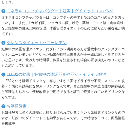
しょう。
ミネラルコンブチャパウダー｜妊娠中ダイエットコスパNo1
ミネラルコンブチャパウダーは、コンブチャの中でもNo1のコスパの良さを誇っ
ています。また、Lカゼイ菌、フェカリス菌、鉄分、葉酸、アミノ酸、食物繊維
など妊娠中の健康と栄養管理、体重管理ダイエットのために摂りたい栄養素が満
点です。
クレンズダイエットハニーレモン
妊娠中の体重管理ダイエットにダレノガレ明美ちゃんが愛飲中のクレンズダイエ
ットハニーレモンがどういった効果が期待出来るのかを一緒に詳しく見て行きた
いと思います。飲み方や時間帯、体重を注意された場合の置き換えのやり方など
もご紹介しています。
LLE82の効果｜妊娠中の体調不良や不安・イライラ解消
LLE82という酵素ドリンクをご存じですか？実はイライラや不安、ストレスの改
善・予防にも効果的な酵素ドリンクなんです。また妊娠中の体重管理や栄養補給
と管理はもちろん、便秘改善まで期待できると評判で絶賛されているドリンクな
んですよ。
お嬢様酵素
お嬢様酵素は多くの雑誌にも取り上げられているくらい人気酵素ドリンクなので
すが、妊娠中のダイエットにも効果があるんです。その特徴や口コミ、商品情報
を掲載中