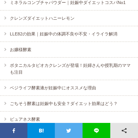
ミネラルコンブチャパウダー｜妊娠中ダイエットコスパNo1
クレンズダイエットハニーレモン
LLE82の効果｜妊娠中の体調不良や不安・イライラ解消
お嬢様酵素
ボタニカルタピオカクレンズが登場！妊婦さんや授乳期のママ
も注目
ベジライフ酵素液が妊娠中にオススメな理由
ごちそう酵素は妊娠中も安全？ダイエット効果はどう？
ピュアネス酵素
妊娠中ダイエットに酵水素３２８選を飲むとメリットだらけ