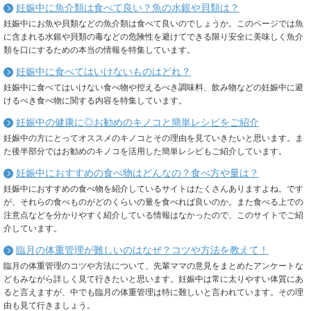
妊娠中に魚介類は食べて良い？魚の水銀や貝類は？
妊娠中にお魚や貝類などの魚介類は食べて良いのでしょうか。このページでは魚
に含まれる水銀や貝類の毒などの危険性を避けてできる限り安全に美味しく魚介
類を口にするための本当の情報を特集しています。
妊娠中に食べてはいけないものはどれ？
妊娠中に食べてはいけない食べ物や控えるべき調味料、飲み物などの妊娠中に避
けるべき食べ物に関する内容を特集しています。
妊娠中の健康に◎お勧めのキノコと簡単レシピをご紹介
妊娠中の方にとってオススメのキノコとその理由を見ていきたいと思います。ま
た後半部分ではお勧めのキノコを活用した簡単レシピもご紹介しています。
妊娠中におすすめの食べ物はどんなの？食べ方や量は？
妊娠中におすすめの食べ物を紹介しているサイトはたくさんありますよね。です
が、それらの食べものがどのくらいの量を食べれば良いのか。また食べる上での
注意点などを分かりやすく紹介している情報はなかったので、このサイトでご紹
介しています。
臨月の体重管理が難しいのはなぜ？コツや方法を教えて！
臨月の体重管理のコツや方法について、先輩ママの意見をまとめたアンケートな
どもみながら詳しく見て行きたいと思います。妊娠中は常に太りやすい体質にあ
ると言えますが、中でも臨月の体重管理は特に難しいと言われています。その理
由も見て行きましょう。