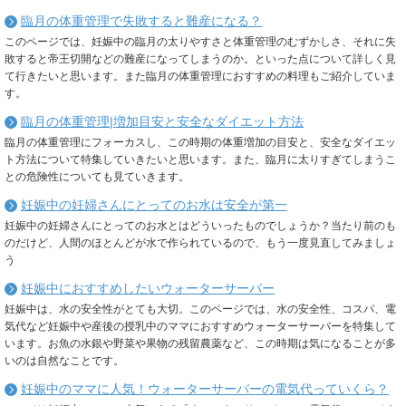
臨月の体重管理で失敗すると難産になる？
このページでは、妊娠中の臨月の太りやすさと体重管理のむずかしさ、それに失
敗すると帝王切開などの難産になってしまうのか。といった点について詳しく見
て行きたいと思います。また臨月の体重管理におすすめの料理もご紹介していま
す。
臨月の体重管理|増加目安と安全なダイエット方法
臨月の体重管理にフォーカスし、この時期の体重増加の目安と、安全なダイエッ
ト方法について特集していきたいと思います。また、臨月に太りすぎてしまうこ
との危険性についても見ていきます。
妊娠中の妊婦さんにとってのお水は安全が第一
妊娠中の妊婦さんにとってのお水とはどういったものでしょうか？当たり前のも
のだけど、人間のほとんどが水で作られているので、もう一度見直してみましょ
う
妊娠中におすすめしたいウォーターサーバー
妊娠中は、水の安全性がとても大切。このページでは、水の安全性、コスパ、電
気代など妊娠中や産後の授乳中のママにおすすめウォーターサーバーを特集して
います。お魚の水銀や野菜や果物の残留農薬など、この時期は気になることが多
いのは自然なことです。
妊娠中のママに人気！ウォーターサーバーの電気代っていくら？