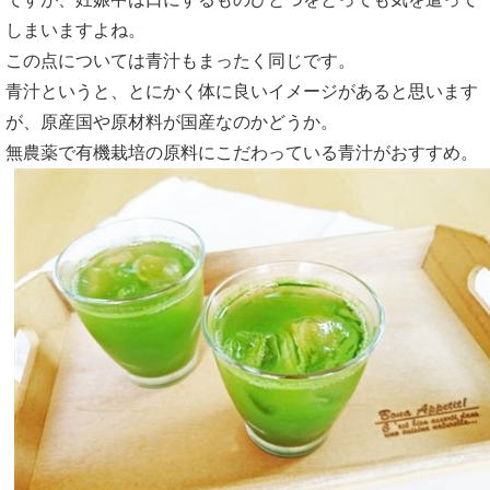
緑汁ならどう！？
しまいますよね。
妊娠中には何を飲むのが良いの？
この点については青汁もまったく同じです。
青汁というと、とにかく体に良いイメージがあると思います
妊娠中に飲む青汁はどれが良いの？
が、原産国や原材料が国産なのかどうか。
妊娠中に必要になる栄養素はたくさん
無農薬で有機栽培の原料にこだわっている青汁がおすすめ。
妊娠中に青汁を飲むのは危険？！
多くの青汁には葉酸も含まれている
妊娠中に青汁を選ぶときの注意点