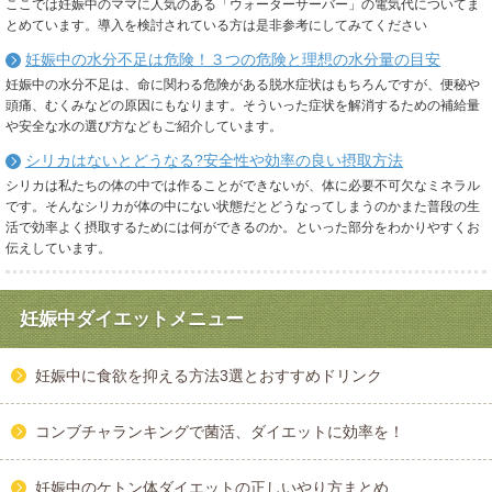
ここでは妊娠中のママに人気のある「ウォーターサーバー」の電気代についてま
とめています。導入を検討されている方は是非参考にしてみてください
妊娠中の水分不足は危険！３つの危険と理想の水分量の目安
妊娠中の水分不足は、命に関わる危険がある脱水症状はもちろんですが、便秘や
頭痛、むくみなどの原因にもなります。そういった症状を解消するための補給量
や安全な水の選び方などもご紹介しています。
シリカはないとどうなる?安全性や効率の良い摂取方法
シリカは私たちの体の中では作ることができないが、体に必要不可欠なミネラル
です。そんなシリカが体の中にない状態だとどうなってしまうのかまた普段の生
活で効率よく摂取するためには何ができるのか。といった部分をわかりやすくお
伝えしています。
妊娠中ダイエットメニュー
妊娠中に食欲を抑える方法3選とおすすめドリンク
コンブチャランキングで菌活、ダイエットに効率を！
妊娠中のケトン体ダイエットの正しいやり方まとめ