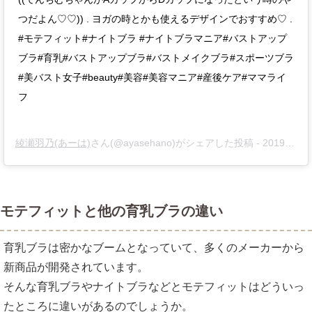
つだよん♡♡)) . ヨガの時とかも使えるデザインでおすすめ♡ .
#モテフィット#ナイトブラ #ナイトブラマニア#バストアップ
ブラ#育乳#バストアップブラ#バストメイクブラ#スポーツブラ
#美バスト女子#beauty#美容#美容マニア#産後ケア#ママライ
フ
綾瀬羽乃(あーは)
さん(@ayasehano)がシェアした投稿 -
2019年 1月月10日午前6時38分PST
モテフィットと他の育乳ブラの違い
育乳ブラは密かなブームとなっていて、多くのメーカーから
新商品が開発されています。
そんな育乳ブラやナイトブラなどとモテフィットはどういっ
たところに違いがあるのでしょうか。