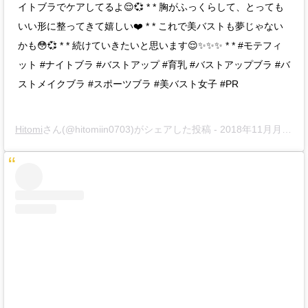
イトブラでケアしてるよ😌💞 * * 胸がふっくらして、とっても
いい形に整ってきて嬉しい❤️ * * これで美バストも夢じゃない
かも😳💞 * * 続けていきたいと思います😌✨✨✨ * * #モテフィ
ット #ナイトブラ #バストアップ #育乳 #バストアップブラ #バ
ストメイクブラ #スポーツブラ #美バスト女子 #PR
Hitomi
さん(@hitomiin0703)がシェアした投稿 -
2018年11月月11日午前2時53分PST