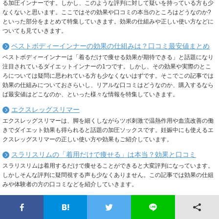
る加圧インナーです。しかし、このような評判に対して疑いを持っている方も少
なくないと思います。ここではその効果や口コミの本当のところはどうなのか?
といった部分をまとめて特集していきます。効果の仕組みや正しい使い方などに
ついても見ていきます。
ベストボディーインナーの効果の仕組みは？口コミ最安値まとめ
ベストボディーインナーは「着るだけで痩せる効果が期待できる」と話題になり
注目されているダイエットインナーの1つです。しかし、その効果や実際のとこ
ろについては疑問に思われている方も少なくないはずです。そこでこの記事では
効果の仕組みについておさらいし、リアルな口コミはどうなのか、購入するなら
ば最安値はどこなのか、といった様々な情報を特集していきます。
エクスレッグスリマー
エクスレッグスリマーは、脚を細くしながらツボ刺激で温熱作用や血流改善の働
きでダイエット効果も得られると話題の加圧ソックスです。妊娠中にも使えるエ
クスレッグスリマーの正しい使い方や効果もご紹介しています。
スラリスリムの「着用だけで痩せる」は本当？効果と口コミ
スラリスリムは着用するだけで痩せることができると大変評判になっています。
しかしそんな評判に疑問視する声も少なくありません。この記事では効果の仕組
みや体験者の方の口コミなどを紹介していきます。
ララスリムナイトは本当に足のむくみ解消に？まさかの口コミ
ララスリムナイトは着用しているだけで下半身のむくみケアができると大変話題