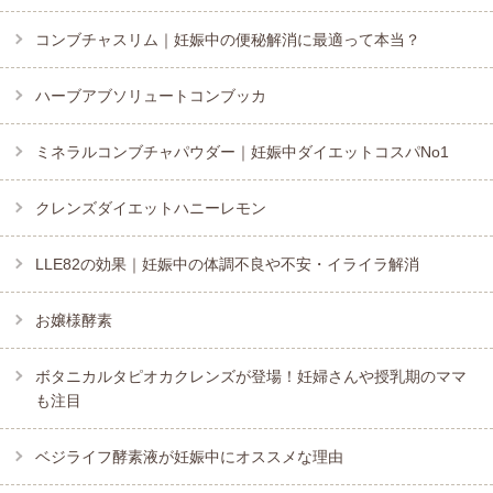
コンブチャスリム｜妊娠中の便秘解消に最適って本当？
ハーブアブソリュートコンブッカ
ミネラルコンブチャパウダー｜妊娠中ダイエットコスパNo1
クレンズダイエットハニーレモン
LLE82の効果｜妊娠中の体調不良や不安・イライラ解消
お嬢様酵素
ボタニカルタピオカクレンズが登場！妊婦さんや授乳期のママ
も注目
ベジライフ酵素液が妊娠中にオススメな理由