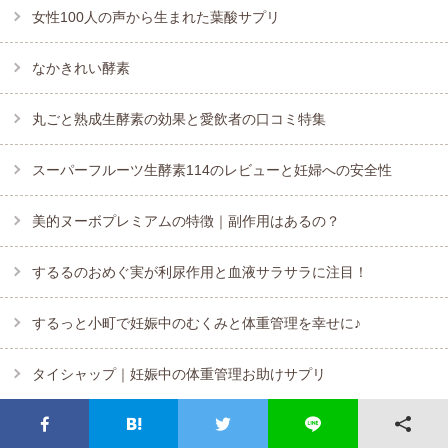
女性100人の声から生まれた葉酸サプリ
なかきれい酵素
丸ごと熟成生酵素の効果と愛飲者の口コミ特集
スーパーフルーツ生酵素114のレビューと妊婦への安全性
美的ヌーボプレミアムの特徴｜副作用はあるの？
するるのおめぐ実が利尿作用と血液サラサラに注目！
するっと小町で妊娠中のむくみと体重管理を幸せに♪
タイシャップ｜妊娠中の体重管理お助けサプリ
妊娠中おすすめアイテム