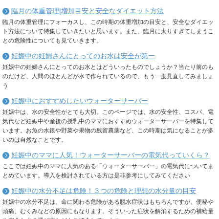
臨月の体重管理|増加目安と安全なダイエット方法
臨月の体重管理にフォーカスし、この時期の体重増加の目安と、安全なダイエッ
ト方法について特集していきたいと思います。また、臨月に太りすぎてしまうこ
との危険性についても見ていきます。
妊娠中の妊婦さんにとってのお水は安全が第一
妊娠中の妊婦さんにとってのお水とはどういったものでしょうか？当たり前のも
のだけど、人間のほとんどが水で作られているので、もう一度見直してみましょ
う
妊娠中におすすめしたいウォーターサーバー
妊娠中は、水の安全性がとても大切。このページでは、水の安全性、コスパ、電
気代など妊娠中や産後の授乳中のママにおすすめウォーターサーバーを特集して
います。お魚の水銀や野菜や果物の残留農薬など、この時期は気になることが多
いのは自然なことです。
妊娠中のママに人気！ウォーターサーバーの電気代っていくら？
ここでは妊娠中のママに人気のある「ウォーターサーバー」の電気代についてま
とめています。導入を検討されている方は是非参考にしてみてください
妊娠中の水分不足は危険！３つの危険と理想の水分量の目安
妊娠中の水分不足は、命に関わる危険がある脱水症状はもちろんですが、便秘や
頭痛、むくみなどの原因にもなります。そういった症状を解消するための補給量