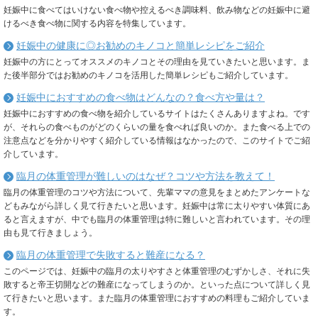
妊娠中に食べてはいけない食べ物や控えるべき調味料、飲み物などの妊娠中に避
けるべき食べ物に関する内容を特集しています。
妊娠中の健康に◎お勧めのキノコと簡単レシピをご紹介
妊娠中の方にとってオススメのキノコとその理由を見ていきたいと思います。ま
た後半部分ではお勧めのキノコを活用した簡単レシピもご紹介しています。
妊娠中におすすめの食べ物はどんなの？食べ方や量は？
妊娠中におすすめの食べ物を紹介しているサイトはたくさんありますよね。です
が、それらの食べものがどのくらいの量を食べれば良いのか。また食べる上での
注意点などを分かりやすく紹介している情報はなかったので、このサイトでご紹
介しています。
臨月の体重管理が難しいのはなぜ？コツや方法を教えて！
臨月の体重管理のコツや方法について、先輩ママの意見をまとめたアンケートな
どもみながら詳しく見て行きたいと思います。妊娠中は常に太りやすい体質にあ
ると言えますが、中でも臨月の体重管理は特に難しいと言われています。その理
由も見て行きましょう。
臨月の体重管理で失敗すると難産になる？
このページでは、妊娠中の臨月の太りやすさと体重管理のむずかしさ、それに失
敗すると帝王切開などの難産になってしまうのか。といった点について詳しく見
て行きたいと思います。また臨月の体重管理におすすめの料理もご紹介していま
す。