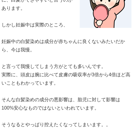
あります。
白髪染めによく使われる成分
最近の白髪染めは安全性が高くなっている
しかし妊娠中は実際のところ、
どんな白髪染めなら妊娠中でも大丈夫な
妊娠中の白髪染めは成分が赤ちゃんに良くないみたいだか
の？
ら、今は我慢。
ヘアマニキュアでオススメなのが利尻ヘア
カラートリートメント！
と言って我慢してしまう方がとても多いんです。
妊娠中の白髪対策は「ミネラル」の摂取も
実際に、頭皮は腕に比べて皮膚の吸収率が3倍から4倍ほど高
重要
いこともわかっています。
まとめ
そんな白髪染めの成分の悪影響は、胎児に対して影響は
100%安心なものではないといわれています。
そうなるとやっぱり控えたくなってしまいます。。